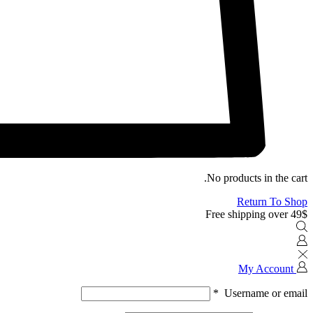
No products in the cart.
Return To Shop
Free shipping over 49$
My Account
*
Username or email