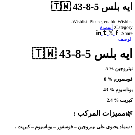
ايه بلس 5-8-43 🇹🇼
Wishlist
Please, enable Wishlist.
Category:
أسمدة
Linkedin
Tumblr
Twitter
Facebook
Share:
الوصف
ايه بلس 5-8-43 🇹🇼
نيتروجين
%
5
فوسفورم
%
8
بوتاسيوم
%
43
كبريت
%
2.4
🌿
مميزات المركب
:
•
سماد يحتوى على نيتروجين – فوسفور – بوتاسيوم – كبريت
.