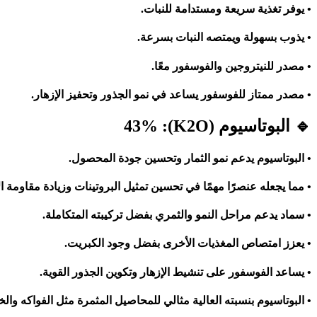
• يوفر تغذية سريعة ومستدامة للنبات
.
• يذوب بسهولة ويمتصه النبات بسرعة
.
• مصدر للنيتروجين والفوسفور معًا
.
• مصدر ممتاز للفوسفور يساعد في نمو الجذور وتحفيز الإزهار
.
🔹
البوتاسيوم
(
K2O): 43%
• البوتاسيوم يدعم نمو الثمار وتحسين جودة المحصول
.
• مما يجعله
عنصرًا
مهمًا
في
تحسين تمثيل البروتينات وزيادة مقاومة ا
• سماد
يدعم
مراحل النمو والثمري بفضل تركيبته المتكاملة
.
• يعزز امتصاص المغذيات الأخرى بفضل وجود الكبريت
.
• يساعد الفوسفور على تنشيط الإزهار وتكوين الجذور القوية
.
• البوتاسيوم بنسبته العالية مثالي للمحاصيل المثمرة مثل الفواكه وا